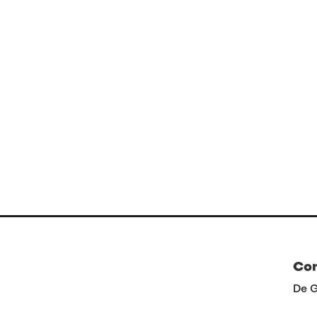
Co
De G