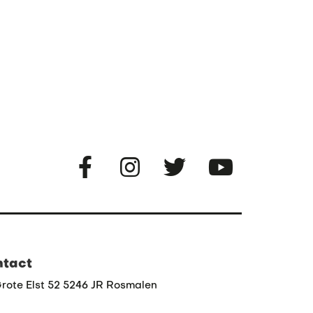
Go
Go
Go
Go
to
to
to
to
Facebook
Instagram
Twitter
YouTube
ntact
rote Elst 52 5246 JR Rosmalen