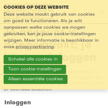
COOKIES OP DEZE WEBSITE
Deze website maakt gebruik van cookies
Op
me
om goed te functioneren. Als je wilt
aanpassen welke cookies we mogen
Je account is
gebruiken, kan je jouw cookie-instellingen
wijzigen. Meer informatie is beschikbaar in
aangemaakt; je
onze
privacyverklaring
.
kunt nu inloggen
Schakel alle cookies in
Toon cookie-instellingen
Hartelijk dank voor het aanmaken van je
nieuwe wachtwoord. Je kunt nu inloggen en
Alleen essentiële cookies
een wijziging in je MUP-gegevens doorgeven
of voorraad bestellen.
Inloggen